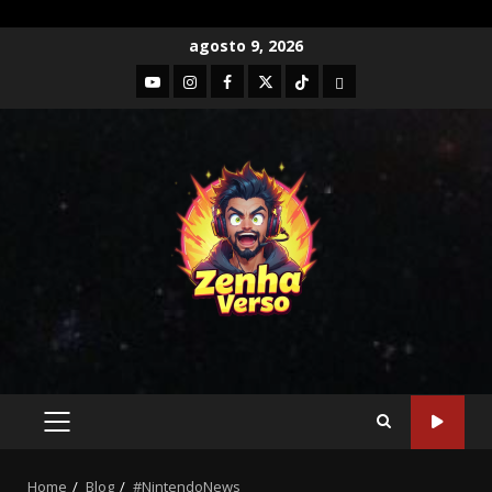
agosto 9, 2026
Drive Beyond Horizons: Liberdade
e Aventura nas Estradas do
Impossível
Home
Blog
#NintendoNews
maio 6, 2025