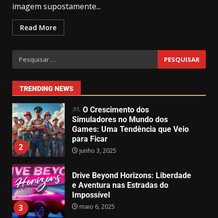
imagem supostamente...
jogável – Mas só para alguns!
abril 1, 2025
2
7
Read More
O Efeito Game Pass: Como o
Catálogo da Microsoft Está
Moldando o Mercado de Games
junho 4, 2025
1
TRENDING NEWS
O Crescimento dos
Simuladores no Mundo dos
Games: Uma Tendência que Veio
para Ficar
2
junho 3, 2025
Drive Beyond Horizons: Liberdade
e Aventura nas Estradas do
Impossível
maio 6, 2025
3