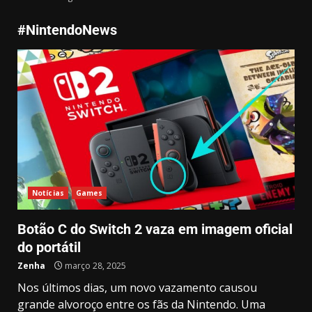
3
#NintendoNews
Farming Supermarket Simulator:
Quando o Campo e o Comércio se
Encontram em um Só Game
maio 5, 2025
4
Animal Shelter 2, e o Impacto da
Adoção de Animais
Abandonados: Muito Além de um
Jogo de
5
abril 30, 2025
Notícias
Games
My Little Puppy: Um jogo que
Botão C do Switch 2 vaza em imagem oficial
aquece o coração e nos lembra
do valor da amizade
do portátil
abril 14, 2025
6
Zenha
março 28, 2025
Nos últimos dias, um novo vazamento causou
grande alvoroço entre os fãs da Nintendo. Uma
GTA 6 surpreende e recebe demo