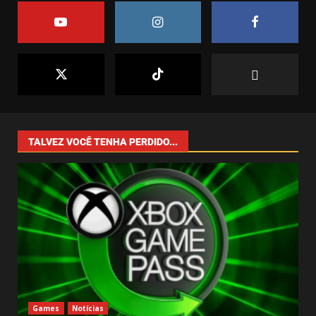
abril 1, 2025
2
7
O Efeito Game Pass: Como o
Catálogo da Microsoft Está
Moldando o Mercado de Games
junho 4, 2025
1
TALVEZ VOCÊ TENHA PERDIDO...
O Crescimento dos
Simuladores no Mundo dos
Games: Uma Tendência que Veio
para Ficar
2
junho 3, 2025
Drive Beyond Horizons: Liberdade
e Aventura nas Estradas do
Impossível
maio 6, 2025
3
Games
Notícias