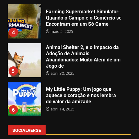
Farming Supermarket Simulator:
Quando o Campo e o Comércio se
Encontram em um Só Game
maio 5, 2025
4
Animal Shelter 2, e o Impacto da
Adoção de Animais
Abandonados: Muito Além de um
Jogo de
5
abril 30, 2025
My Little Puppy: Um jogo que
aquece o coração e nos lembra
do valor da amizade
abril 14, 2025
6
SOCIALVERSE
GTA 6 surpreende e recebe demo
jogável – Mas só para alguns!