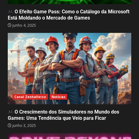
Farming Supermarket Simulator:
Quando o Campo e o Comércio se
O Efeito Game Pass: Como o Catálogo da Microsoft
Encontram em um Só Game
Está Moldando o Mercado de Games
maio 5, 2025
4
junho 4, 2025
Animal Shelter 2, e o Impacto da
Adoção de Animais
Abandonados: Muito Além de um
Jogo de
5
abril 30, 2025
My Little Puppy: Um jogo que
aquece o coração e nos lembra
do valor da amizade
Canal ZenhaVerso
Notícias
abril 14, 2025
6
O Crescimento dos Simuladores no Mundo dos
Games: Uma Tendência que Veio para Ficar
GTA 6 surpreende e recebe demo
junho 3, 2025
jogável – Mas só para alguns!
abril 1, 2025
2