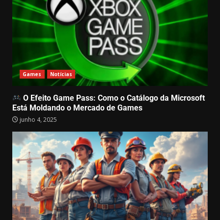
Games
Notícias
O Efeito Game Pass: Como o Catálogo da Microsoft
Está Moldando o Mercado de Games
junho 4, 2025
Drive Beyond Horizons: Liberdade
e Aventura nas Estradas do
Impossível
maio 6, 2025
3
Farming Supermarket Simulator:
Quando o Campo e o Comércio se
Encontram em um Só Game