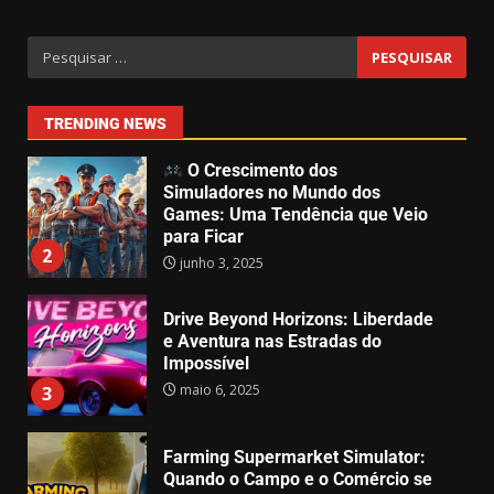
O Efeito Game Pass: Como o
Catálogo da Microsoft Está
Moldando o Mercado de Games
junho 4, 2025
1
TRENDING NEWS
O Crescimento dos
Simuladores no Mundo dos
Games: Uma Tendência que Veio
para Ficar
2
junho 3, 2025
Drive Beyond Horizons: Liberdade
e Aventura nas Estradas do
Impossível
maio 6, 2025
3
Farming Supermarket Simulator:
Quando o Campo e o Comércio se
Encontram em um Só Game
maio 5, 2025
4