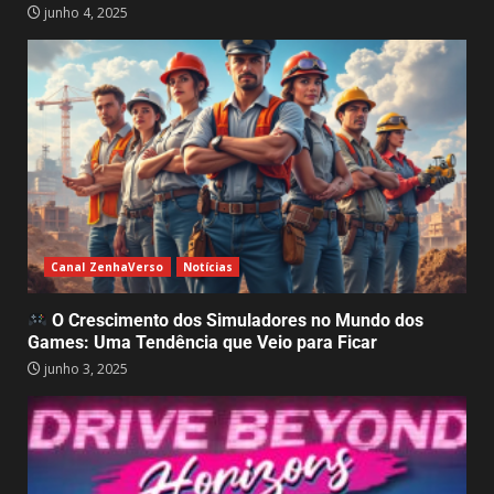
junho 4, 2025
Animal Shelter 2, e o Impacto da
Adoção de Animais
Abandonados: Muito Além de um
Jogo de
5
abril 30, 2025
My Little Puppy: Um jogo que
aquece o coração e nos lembra
do valor da amizade
abril 14, 2025
6
Canal ZenhaVerso
Notícias
O Crescimento dos Simuladores no Mundo dos
GTA 6 surpreende e recebe demo
Games: Uma Tendência que Veio para Ficar
jogável – Mas só para alguns!
junho 3, 2025
abril 1, 2025
2
7