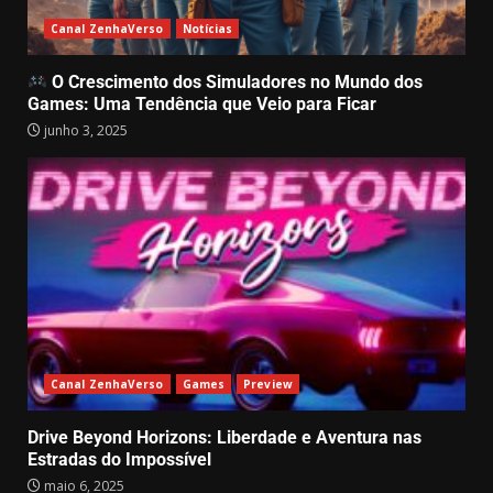
maio 5, 2025
4
Canal ZenhaVerso
Notícias
Animal Shelter 2, e o Impacto da
O Crescimento dos Simuladores no Mundo dos
Adoção de Animais
Games: Uma Tendência que Veio para Ficar
Abandonados: Muito Além de um
junho 3, 2025
Jogo de
5
abril 30, 2025
My Little Puppy: Um jogo que
aquece o coração e nos lembra
do valor da amizade
abril 14, 2025
6
GTA 6 surpreende e recebe demo
Canal ZenhaVerso
Games
Preview
jogável – Mas só para alguns!
abril 1, 2025
2
7
Drive Beyond Horizons: Liberdade e Aventura nas
Estradas do Impossível
maio 6, 2025