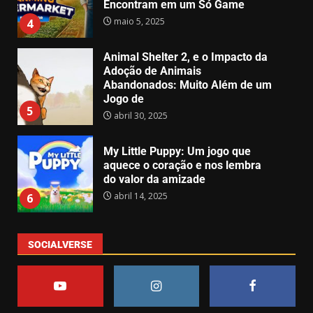
Animal Shelter 2, e o Impacto da
Adoção de Animais
Abandonados: Muito Além de um
Jogo de
5
abril 30, 2025
My Little Puppy: Um jogo que
aquece o coração e nos lembra
do valor da amizade
abril 14, 2025
6
GTA 6 surpreende e recebe demo
jogável – Mas só para alguns!
SOCIALVERSE
abril 1, 2025
2
7
O Efeito Game Pass: Como o