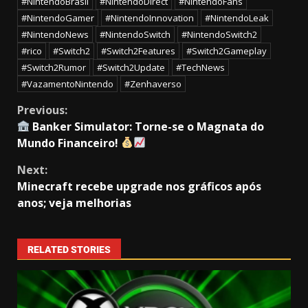
#NintendoBrasil
#NintendoDirect
#NintendoFans
#NintendoGamer
#NintendoInnovation
#NintendoLeak
#NintendoNews
#NintendoSwitch
#NintendoSwitch2
#rico
#Switch2
#Switch2Features
#Switch2Gameplay
#Switch2Rumor
#Switch2Update
#TechNews
#VazamentoNintendo
#Zenhaverso
Previous:
Banker Simulator: Torne-se o Magnata do
Mundo Financeiro!
Next:
Minecraft recebe upgrade nos gráficos após
anos; veja melhorias
RELATED STORIES