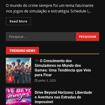
O mundo do crime sempre foi um tema fascinante
GTA 6 surpreende e recebe demo
nos jogos de simulação e estratégia. Schedule I,...
jogável – Mas só para alguns!
abril 1, 2025
2
7
Read More
O Efeito Game Pass: Como o
Catálogo da Microsoft Está
Moldando o Mercado de Games
junho 4, 2025
1
TRENDING NEWS
O Crescimento dos
Simuladores no Mundo dos
Games: Uma Tendência que Veio
para Ficar
2
junho 3, 2025
Drive Beyond Horizons: Liberdade
e Aventura nas Estradas do
Impossível