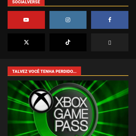
SOCIALVERSE
GTA 6 surpreende e recebe demo
jogável – Mas só para alguns!
abril 1, 2025
2
7
O Efeito Game Pass: Como o
Catálogo da Microsoft Está
Moldando o Mercado de Games
junho 4, 2025
1
TALVEZ VOCÊ TENHA PERDIDO...
O Crescimento dos
Simuladores no Mundo dos
Games: Uma Tendência que Veio
para Ficar
2
junho 3, 2025
Drive Beyond Horizons: Liberdade
e Aventura nas Estradas do
Impossível
maio 6, 2025
3