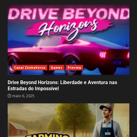
jogável – Mas só para alguns!
abril 1, 2025
2
7
Canal ZenhaVerso
Games
Preview
Drive Beyond Horizons: Liberdade e Aventura nas
Estradas do Impossível
maio 6, 2025