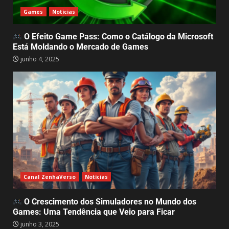
Games
Notícias
Farming Supermarket Simulator:
Quando o Campo e o Comércio se
O Efeito Game Pass: Como o Catálogo da Microsoft
Encontram em um Só Game
Está Moldando o Mercado de Games
maio 5, 2025
4
junho 4, 2025
Animal Shelter 2, e o Impacto da
Adoção de Animais
Abandonados: Muito Além de um
Jogo de
5
abril 30, 2025
My Little Puppy: Um jogo que
aquece o coração e nos lembra
do valor da amizade
Canal ZenhaVerso
Notícias
abril 14, 2025
6
O Crescimento dos Simuladores no Mundo dos
Games: Uma Tendência que Veio para Ficar
GTA 6 surpreende e recebe demo
junho 3, 2025