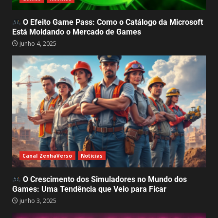
Farming Supermarket Simulator:
Quando o Campo e o Comércio se
O Efeito Game Pass: Como o Catálogo da Microsoft
Encontram em um Só Game
Está Moldando o Mercado de Games
maio 5, 2025
4
junho 4, 2025
Animal Shelter 2, e o Impacto da
Adoção de Animais
Abandonados: Muito Além de um
Jogo de
5
abril 30, 2025
My Little Puppy: Um jogo que
aquece o coração e nos lembra
do valor da amizade
Canal ZenhaVerso
Notícias
abril 14, 2025
6
O Crescimento dos Simuladores no Mundo dos
Games: Uma Tendência que Veio para Ficar
GTA 6 surpreende e recebe demo
junho 3, 2025
jogável – Mas só para alguns!