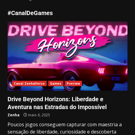
#CanalDeGames
Canal ZenhaVerso
Games
Preview
Drive Beyond Horizons: Liberdade e
Aventura nas Estradas do Impossível
Zenha
maio 6, 2025
Drive Beyond Horizons: Liberdade
e Aventura nas Estradas do
Poucos jogos conseguem capturar com maestria a
Impossível
sensação de liberdade, curiosidade e descoberta