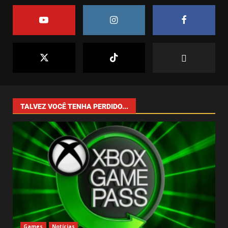
jogável – Mas só para alguns!
abril 1, 2025
2
7
O Efeito Game Pass: Como o
Catálogo da Microsoft Está
Moldando o Mercado de Games
junho 4, 2025
1
TALVEZ VOCÊ TENHA PERDIDO...
O Crescimento dos
Simuladores no Mundo dos
Games: Uma Tendência que Veio
para Ficar
2
junho 3, 2025
Drive Beyond Horizons: Liberdade
e Aventura nas Estradas do
Impossível
maio 6, 2025
3
Games
Notícias