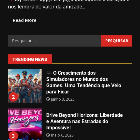
GTA 6 surpreende e recebe demo
nos lembra do valor da amizade...
jogável – Mas só para alguns!
abril 1, 2025
2
7
Read More
O Efeito Game Pass: Como o
Catálogo da Microsoft Está
Moldando o Mercado de Games
junho 4, 2025
1
TRENDING NEWS
O Crescimento dos
Simuladores no Mundo dos
Games: Uma Tendência que Veio
para Ficar
2
junho 3, 2025
Drive Beyond Horizons: Liberdade
e Aventura nas Estradas do
Impossível
maio 6, 2025
3